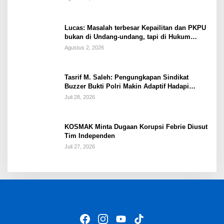
Lucas: Masalah terbesar Kepailitan dan PKPU
bukan di Undang-undang, tapi di Hukum
Acara!!!
Agustus 2, 2026
Tasrif M. Saleh: Pengungkapan Sindikat
Buzzer Bukti Polri Makin Adaptif Hadapi
Kejahatan Digital
Juli 28, 2026
KOSMAK Minta Dugaan Korupsi Febrie Diusut
Tim Independen
Juli 27, 2026