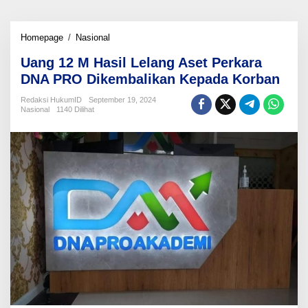
Uang
Homepage
/
Nasional
12
Uang 12 M Hasil Lelang Aset Perkara
M
Hasil
DNA PRO Dikembalikan Kepada Korban
Lelang
Aset
Redaksi HukumID
September 19, 2024
Nasional
1140 Dilihat
Perkara
DNA
PRO
Dikembalikan
Kepada
Korban