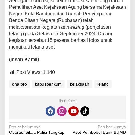
Sebagai informasi, sebelum melakukan lelang Badan
Pemulihan Aset Kejaksaan Agung bersama Kejaksaan
Negeri Kota Bandung dan Rumah Penyimpanan
Benda Sitaan Negara (Rupbasan) telah
melaksanakan kegiatan
aanwijzing
(penjelasan
lelang) pada Selasa 17 September 2024. Dalam
kegiatan tersebut 15 peserta berhasil lolos untuk
mengikuti lelang aset.
(Insan Kamil)
Post Views:
1,140
dna pro
kapuspenkum
kejaksaan
lelang
Ikuti Kami
Navigasi
Pos sebelumnya
Pos berikutnya
Operasi Sikat, Polisi Tangkap
Aset Pembobol Bank BUMD