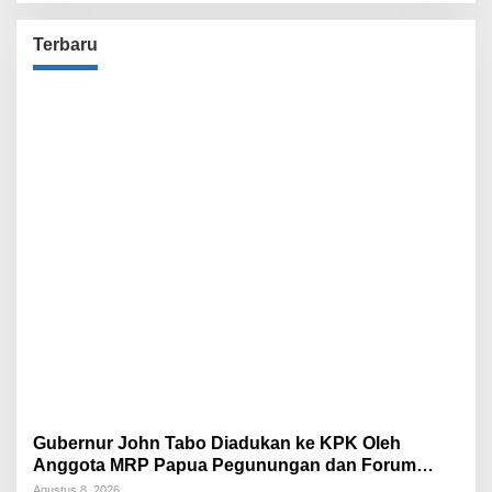
Terbaru
Gubernur John Tabo Diadukan ke KPK Oleh
Anggota MRP Papua Pegunungan dan Forum
Warga Papua
Agustus 8, 2026