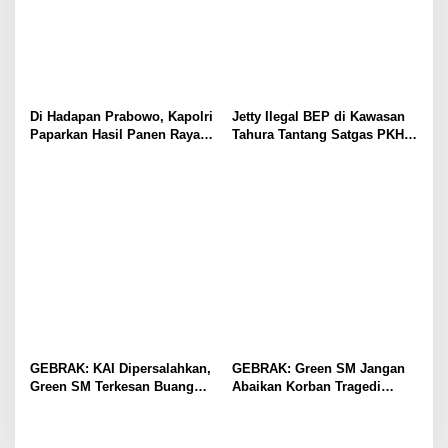
Di Hadapan Prabowo, Kapolri
Jetty Ilegal BEP di Kawasan
Paparkan Hasil Panen Raya
Tahura Tantang Satgas PKH,
Jagung Polri Kuartal I dan II
Dugaan Penyimpangan Kian
Menguat
GEBRAK: KAI Dipersalahkan,
GEBRAK: Green SM Jangan
Green SM Terkesan Buang
Abaikan Korban Tragedi
Badan
Kereta di Bekasi!