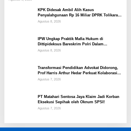
KPK Didesak Ambil Alih Kasus
Penyalahgunaan Rp 16 Miliar DPRK Tolikara
Tahun 2017
Agustus 8, 2026
IPW Ungkap Praktik Mafia Hukum di
Dittipideksus Bareskrim Polri Dalam
Penanganan Kasus PT ARA
Agustus 8, 2026
Transformasi Pendidikan Advokat Didorong,
Prof Harris Arthur Hedar Perkuat Kolaborasi
Kampus
Agustus 7, 2026
PT Matahari Sentosa Jaya Klaim Jadi Korban
Eksekusi Sepihak oleh Oknum SPSI!
Agustus 7, 2026