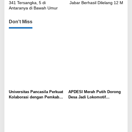
pos
341 Tersangka, 5 di
Jabar Berhasil Dilelang 12 M
Antaranya di Bawah Umur
Don't Miss
Universitas Pancasila Perkuat
APDESI Merah Putih Dorong
Kolaborasi dengan Pemkab
Desa Jadi Lokomotif
Sumedang, Dorong
Ekonomi dan Ketahanan
Pengabdian Masyarakat dan
Pangan Nasional
Penguatan Tata Kelola Digital