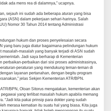
tidak ada mens rea di dalamnya,” ucapnya.
 sejauh ini sudah ada beberapa aturan yang bisa
egara (ASN) dalam pekerjaan sehari-harinya. Salah
UU) Nomor 30 Tahun 2014 tentang Administrasi
lindungan hukum dan proses penyelesaian secara
 ASN yang baru juga diatur bagaimana pelindungan hukum
ait masalah-masalah yang banyak terjadi di ASN sudah
i pemerintah. Jadi saya berharap di Kementerian
 perbaikan-perbaikan dari sisi proses administrasinya,
eraturan-peraturan yang mendukung teman-teman di
it dengan layanan pertanahan, dengan begitu program
laksanakan,” jelas Sekjen Kementerian ATR/BPN.
 ATR/BPN, Oloan Sitorus mengatakan, kementerian akan
p pegawai yang terlibat masalah hukum apabila memang
. “Jadi kita pakai prinsip para dokter yang sudah
leh merasa kematian itu suatu hal yang biasa. Kita juga
 kasusnya banyak, tidak boleh menganggap itu suatu