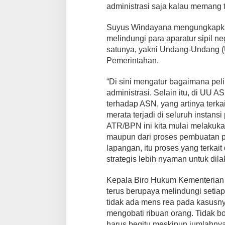
administrasi saja kalau memang 
Suyus Windayana mengungkapkan,
melindungi para aparatur sipil n
satunya, yakni Undang-Undang (
Pemerintahan.
“Di sini mengatur bagaimana pe
administrasi. Selain itu, di UU
terhadap ASN, yang artinya terk
merata terjadi di seluruh instans
ATR/BPN ini kita mulai melakukan
maupun dari proses pembuatan p
lapangan, itu proses yang terka
strategis lebih nyaman untuk di
Kepala Biro Hukum Kementerian
terus berupaya melindungi setia
tidak ada mens rea pada kasusnya
mengobati ribuan orang. Tidak bo
harus begitu meskipun jumlahnya