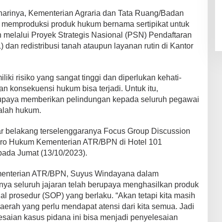
 harinya, Kementerian Agraria dan Tata Ruang/Badan
memproduksi produk hukum bernama sertipikat untuk
n melalui Proyek Strategis Nasional (PSN) Pendaftaran
dan redistribusi tanah ataupun layanan rutin di Kantor
i risiko yang sangat tinggi dan diperlukan kehati-
han konsekuensi hukum bisa terjadi. Untuk itu,
upaya memberikan pelindungan kepada seluruh pegawai
salah hukum.
tar belakang terselenggaranya Focus Group Discussion
iro Hukum Kementerian ATR/BPN di Hotel 101
pada Jumat (13/10/2023).
ementerian ATR/BPN, Suyus Windayana dalam
ya seluruh jajaran telah berupaya menghasilkan produk
l prosedur (SOP) yang berlaku. “Akan tetapi kita masih
rah yang perlu mendapat atensi dari kita semua. Jadi
saian kasus pidana ini bisa menjadi penyelesaian