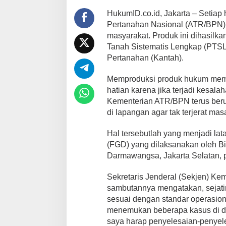
HukumID.co.id, Jakarta – Setiap
Pertanahan Nasional (ATR/BPN) 
masyarakat. Produk ini dihasilka
Tanah Sistematis Lengkap (PTSL) 
Pertanahan (Kantah).
Memproduksi produk hukum memilik
hatian karena jika terjadi kesala
Kementerian ATR/BPN terus ber
di lapangan agar tak terjerat ma
Hal tersebutlah yang menjadi la
(FGD) yang dilaksanakan oleh B
Darmawangsa, Jakarta Selatan, 
Sekretaris Jenderal (Sekjen) K
sambutannya mengatakan, sejatin
sesuai dengan standar operasiona
menemukan beberapa kasus di dae
saya harap penyelesaian-penyele