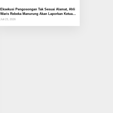
Eksekusi Pengosongan Tak Sesuai Alamat, Ahli
Waris Rebeka Manurung Akan Laporkan Ketua
PN Jaktim
Juli 23, 2026