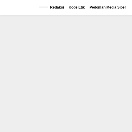
Lewati
ke
Redaksi
Kode Etik
Pedoman Media Siber
konten