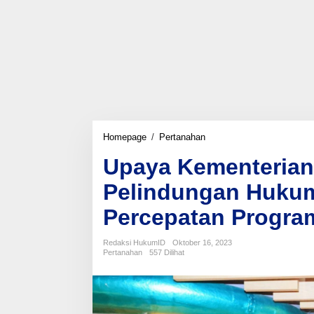
Upaya
Homepage
/
Pertanahan
Kementerian
Upaya Kementerian
ATR/BPN
Beri
Pelindungan Hukum
Pelindungan
Hukum
Percepatan Program
kepada
Pegawai
untuk
Redaksi HukumID
Oktober 16, 2023
Percepatan
Pertanahan
557 Dilihat
Program
Strategis