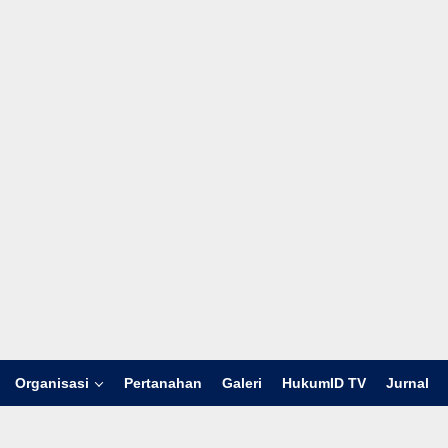
Organisasi
Pertanahan
Galeri
HukumID TV
Jurnal