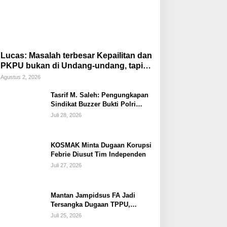
Lucas: Masalah terbesar Kepailitan dan
PKPU bukan di Undang-undang, tapi di
Hukum Acara!!!
Agustus 2, 2026
Tasrif M. Saleh: Pengungkapan
Sindikat Buzzer Bukti Polri
Makin Adaptif Hadapi Kejahatan
Juli 28, 2026
Digital
KOSMAK Minta Dugaan Korupsi
Febrie Diusut Tim Independen
Juli 27, 2026
Mantan Jampidsus FA Jadi
Tersangka Dugaan TPPU,
Ditahan di Rutan KPK
Juli 25, 2026