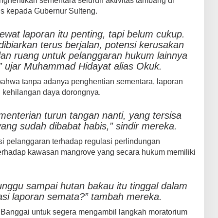
nghentikan sementara seluruh aktivitas tambang di
lis kepada Gubernur Sulteng.
lewat laporan itu penting, tapi belum cukup.
dibiarkan terus berjalan, potensi kerusakan
an ruang untuk pelanggaran hukum lainnya
r,” ujar Muhammad Hidayat alias Okuk.
ahwa tanpa adanya penghentian sementara, laporan
u kehilangan daya dorongnya.
ementerian turun tangan nanti, yang tersisa
yang sudah dibabat habis,” sindir mereka.
i pelanggaran terhadap regulasi perlindungan
terhadap kawasan mangrove yang secara hukum memiliki
nggu sampai hutan bakau itu tinggal dalam
si laporan semata?” tambah mereka.
i Banggai untuk segera mengambil langkah moratorium