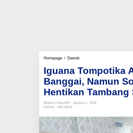
Iguana
Homepage
/
Daerah
Tompotika
Iguana Tompotika A
Apresiasi
Laporan
Banggai, Namun So
Bupati
Banggai,
Hentikan Tambang 
Namun
Soroti
Ketidaktegasan
Redaksi HukumID
Agustus 2, 2025
Hentikan
Daerah
549 Dilihat
Tambang
Siuna