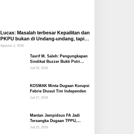
Lucas: Masalah terbesar Kepailitan dan
PKPU bukan di Undang-undang, tapi di
Hukum Acara!!!
Agustus 2, 2026
Tasrif M. Saleh: Pengungkapan
Sindikat Buzzer Bukti Polri
Makin Adaptif Hadapi Kejahatan
Juli 28, 2026
Digital
KOSMAK Minta Dugaan Korupsi
Febrie Diusut Tim Independen
Juli 27, 2026
Mantan Jampidsus FA Jadi
Tersangka Dugaan TPPU,
Ditahan di Rutan KPK
Juli 25, 2026