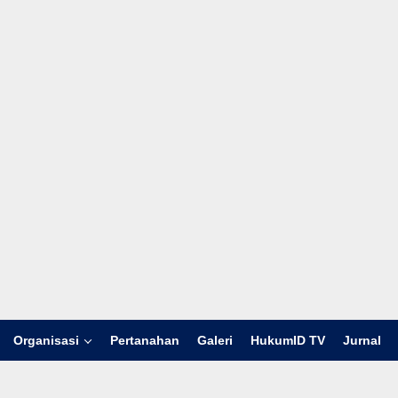
Organisasi
Pertanahan
Galeri
HukumID TV
Jurnal