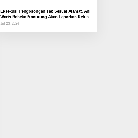
Eksekusi Pengosongan Tak Sesuai Alamat, Ahli
Waris Rebeka Manurung Akan Laporkan Ketua
PN Jaktim
Juli 23, 2026