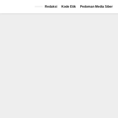
Lewati
ke
Redaksi
Kode Etik
Pedoman Media Siber
konten