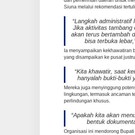
dari pemerintah daerah untuk me
Siuna melalui rekomendasi tertu
“Langkah administratif 
Jika aktivitas tambang 
akan terus bertambah d
bisa terbuka leba
Ia menyampaikan kekhawatiran b
yang disampaikan ke pusat justr
“Kita khawatir, saat k
hanyalah bukti-bukti 
Mereka juga menyinggung potens
lingkungan, termasuk ancaman 
perlindungan khusus.
“Apakah kita akan menu
bentuk dokumenta
Organisasi ini mendorong Bupat