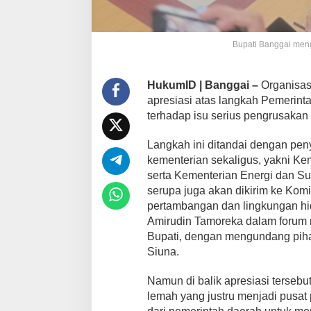
Bupati Banggai meng
HukumID | Banggai –
Organisas
apresiasi atas langkah Pemerin
terhadap isu serius pengrusaka
Langkah ini ditandai dengan pen
kementerian sekaligus, yakni K
serta Kementerian Energi dan Su
serupa juga akan dikirim ke Kom
pertambangan dan lingkungan hid
Amirudin Tamoreka dalam forum r
Bupati, dengan mengundang piha
Siuna.
Namun di balik apresiasi tersebut
lemah yang justru menjadi pusat 