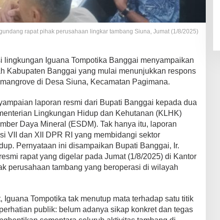
undang rapat pihak perusahaan lingkar tambang Siuna, Jumat (1/8/2025)
i lingkungan Iguana Tompotika Banggai menyampaikan
tah Kabupaten Banggai yang mulai menunjukkan respons
n mangrove di Desa Siuna, Kecamatan Pagimana.
yampaian laporan resmi dari Bupati Banggai kepada dua
ementerian Lingkungan Hidup dan Kehutanan (KLHK)
mber Daya Mineral (ESDM). Tak hanya itu, laporan
isi VII dan XII DPR RI yang membidangi sektor
up. Pernyataan ini disampaikan Bupati Banggai, Ir.
esmi rapat yang digelar pada Jumat (1/8/2025) di Kantor
k perusahaan tambang yang beroperasi di wilayah
, Iguana Tompotika tak menutup mata terhadap satu titik
perhatian publik: belum adanya sikap konkret dan tegas