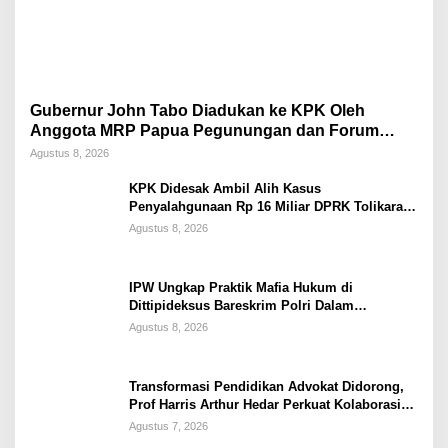
Gubernur John Tabo Diadukan ke KPK Oleh
Anggota MRP Papua Pegunungan dan Forum
Warga Papua
Agustus 8, 2026
KPK Didesak Ambil Alih Kasus
Penyalahgunaan Rp 16 Miliar DPRK Tolikara
Tahun 2017
Agustus 8, 2026
IPW Ungkap Praktik Mafia Hukum di
Dittipideksus Bareskrim Polri Dalam
Penanganan Kasus PT ARA
Agustus 8, 2026
Transformasi Pendidikan Advokat Didorong,
Prof Harris Arthur Hedar Perkuat Kolaborasi
Kampus
Agustus 7, 2026