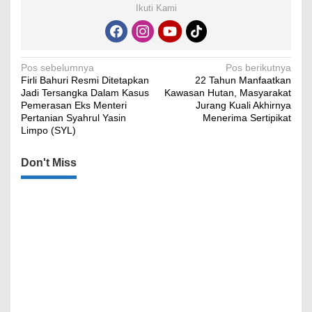
Ikuti Kami
Navigasi
Pos sebelumnya
Pos berikutnya
Firli Bahuri Resmi Ditetapkan
22 Tahun Manfaatkan
pos
Jadi Tersangka Dalam Kasus
Kawasan Hutan, Masyarakat
Pemerasan Eks Menteri
Jurang Kuali Akhirnya
Pertanian Syahrul Yasin
Menerima Sertipikat
Limpo (SYL)
Don't Miss