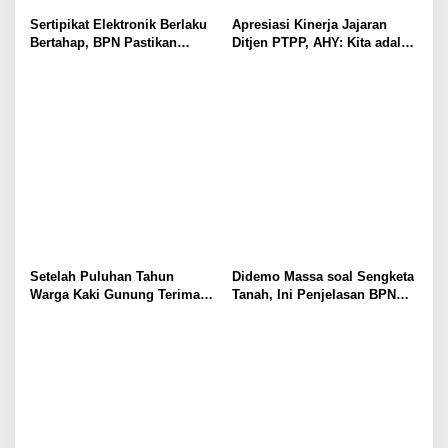
Sertipikat Elektronik Berlaku
Apresiasi Kinerja Jajaran
Bertahap, BPN Pastikan
Ditjen PTPP, AHY: Kita adalah
Sertipikat Lama Tetap Sah
Penggawa Pengadaan Tanah!
Setelah Puluhan Tahun
Didemo Massa soal Sengketa
Warga Kaki Gunung Terima
Tanah, Ini Penjelasan BPN
Sertifikat
Kabupaten Bogor I