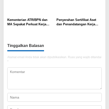
Kementerian ATR/BPN dan
Penyerahan Sertifikat Aset
MA Sepakat Perkuat Kerja
dan Penandatangan Kerja
Sama dalam Sertifikasi Hakim
Sama Antara Kantah Jaksel
untuk Tangani Kasus-kasus
dan Kejari Jaksel
Pertanahan
Tinggalkan Balasan
Alamat email Anda tidak akan dipublikasikan.
Ruas yang wajib ditandai
*