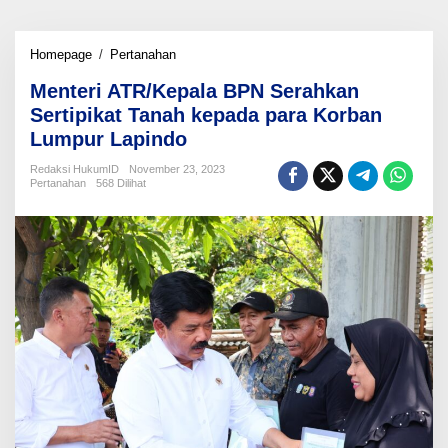
Menteri
Homepage
/
Pertanahan
ATR/Kepala
Menteri ATR/Kepala BPN Serahkan
BPN
Serahkan
Sertipikat Tanah kepada para Korban
Sertipikat
Lumpur Lapindo
Tanah
kepada
Redaksi HukumID
November 23, 2023
para
Pertanahan
568 Dilihat
Korban
Lumpur
Lapindo