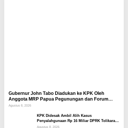
Gubernur John Tabo Diadukan ke KPK Oleh
Anggota MRP Papua Pegunungan dan Forum
Warga Papua
Agustus 8, 2026
KPK Didesak Ambil Alih Kasus
Penyalahgunaan Rp 16 Miliar DPRK Tolikara
Tahun 2017
Agustus 8, 2026