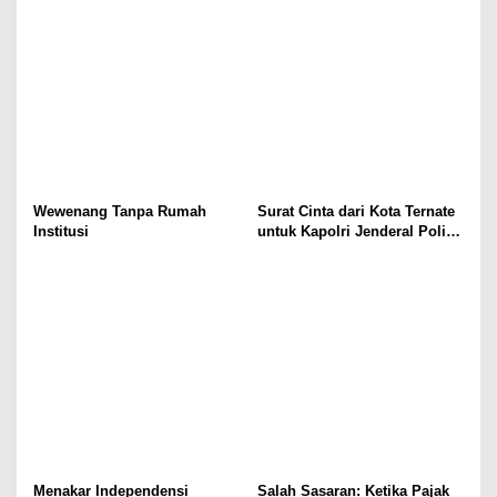
Wewenang Tanpa Rumah
Surat Cinta dari Kota Ternate
Institusi
untuk Kapolri Jenderal Polisi
Listyo Sigit
Menakar Independensi
Salah Sasaran: Ketika Pajak