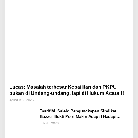
Lucas: Masalah terbesar Kepailitan dan PKPU
bukan di Undang-undang, tapi di Hukum Acara!!!
Agustus 2, 2026
Tasrif M. Saleh: Pengungkapan Sindikat
Buzzer Bukti Polri Makin Adaptif Hadapi
Kejahatan Digital
Juli 28, 2026