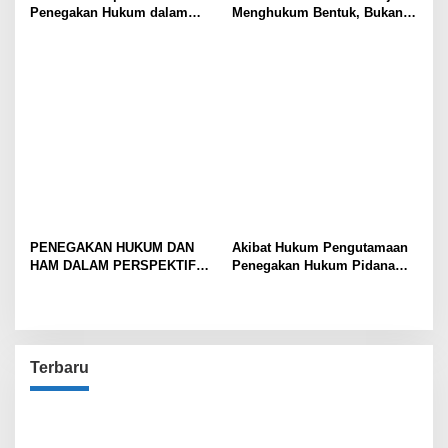
Penegakan Hukum dalam
Menghukum Bentuk, Bukan
Perkara yang Melibatkan
Perbuatan Yang Tersembunyi
Aparat
di Balik Tuduhan PP 20/2026
Mencekik UMKM
PENEGAKAN HUKUM DAN
Akibat Hukum Pengutamaan
HAM DALAM PERSPEKTIF
Penegakan Hukum Pidana
DEMOKRASI PANCASILA
Korupsi Terhadap Pemulihan
Kerugian Keuangan Negara di
Nusa Tenggara Timur
Terbaru