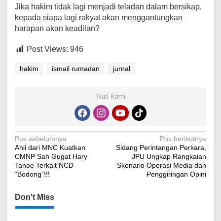
Jika hakim tidak lagi menjadi teladan dalam bersikap,
kepada siapa lagi rakyat akan menggantungkan
harapan akan keadilan?
Post Views:
946
hakim
ismail rumadan
jurnal
Ikuti Kami
Navigasi
Pos sebelumnya
Pos berikutnya
Ahli dari MNC Kuatkan
Sidang Perintangan Perkara,
pos
CMNP Sah Gugat Hary
JPU Ungkap Rangkaian
Tanoe Terkait NCD
Skenario Operasi Media dan
“Bodong”!!!
Penggiringan Opini
Don't Miss