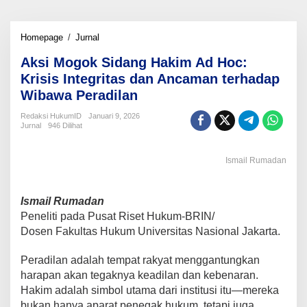
Aksi
Homepage
/
Jurnal
Mogok
Aksi Mogok Sidang Hakim Ad Hoc:
Sidang
Hakim
Krisis Integritas dan Ancaman terhadap
Ad
Wibawa Peradilan
Hoc:
Krisis
Redaksi HukumID
Januari 9, 2026
Integritas
Jurnal
946 Dilihat
dan
Ancaman
terhadap
Ismail Rumadan
Wibawa
Peradilan
Ismail Rumadan
Peneliti pada Pusat Riset Hukum-BRIN/
Dosen Fakultas Hukum Universitas Nasional Jakarta.
Peradilan adalah tempat rakyat menggantungkan
harapan akan tegaknya keadilan dan kebenaran.
Hakim adalah simbol utama dari institusi itu—mereka
bukan hanya aparat penegak hukum, tetapi juga